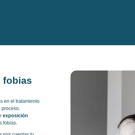
 fobias
 en el tratamiento
l proceso.
de
exposición
s fobias.
a nos cuentas tu