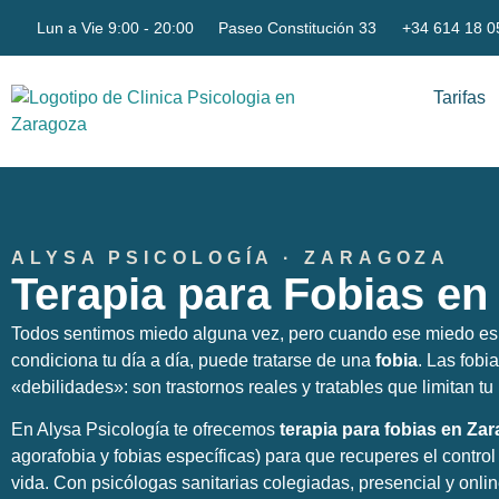
Lun a Vie 9:00 - 20:00
Paseo Constitución 33
+34 614 18 0
Tarifas
ALYSA PSICOLOGÍA · ZARAGOZA
Terapia para Fobias en
Todos sentimos miedo alguna vez, pero cuando ese miedo es i
condiciona tu día a día, puede tratarse de una
fobia
. Las fobi
«debilidades»: son trastornos reales y tratables que limitan tu 
En Alysa Psicología te ofrecemos
terapia para fobias en Za
agorafobia y fobias específicas) para que recuperes el control
vida. Con psicólogas sanitarias colegiadas, presencial y onlin