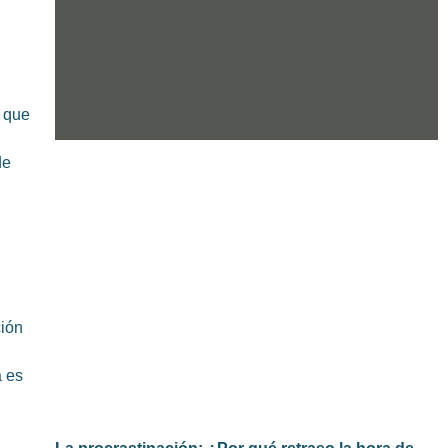
 que
de
ción
a es