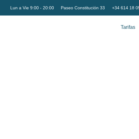
Lun a Vie 9:00 - 20:00
Paseo Constitución 33
+34 614 18 0
Tarifas
¿Por qu