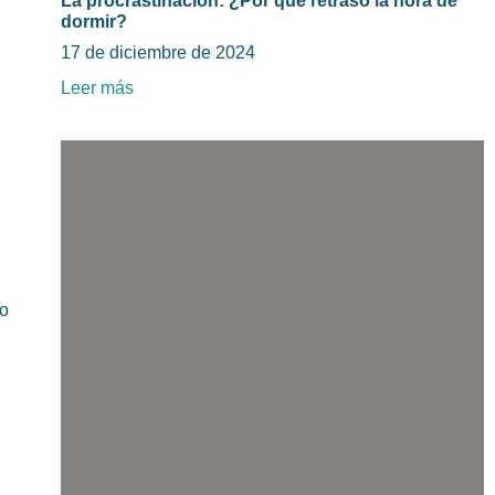
La procrastinación: ¿Por qué retraso la hora de
dormir?
17 de diciembre de 2024
Leer más
do