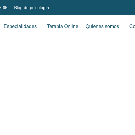
5 65
Blog de psicología
Especialidades
Terapia Online
Quienes somos
Co
é las cosas me afectan t
posibles razones