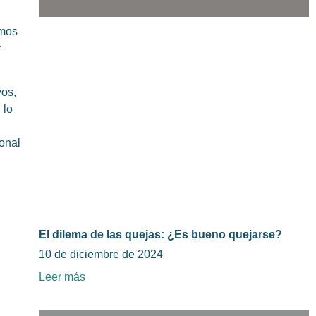
amos
y
vos,
 lo
ional
El dilema de las quejas: ¿Es bueno quejarse?
10 de diciembre de 2024
Leer más