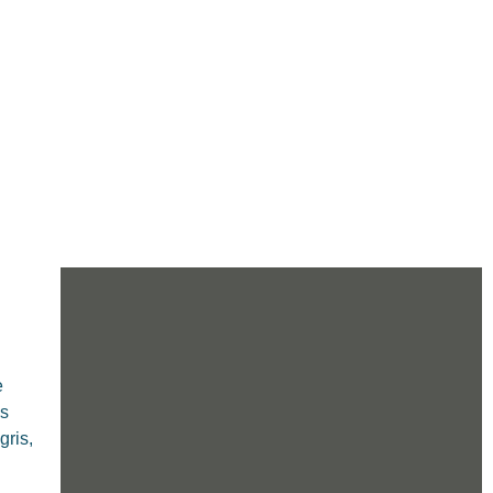
e
as
gris,