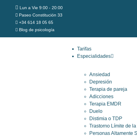
Lun a Vie 9:00 - 20:00
Paseo Constitución 33
+34 614 18 05 65
Blog de psicología
Tarifas
Especialidades
Ansiedad
Depresión
Terapia de pareja
Adicciones
Terapia EMDR
Duelo
Distimia o TDP
Trastorno Límite de l
Personas Altamente S