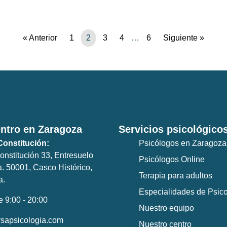
« Anterior
1
2
3
4
…
6
Siguiente »
ntro en Zaragoza
Servicios psicológico
Constitución:
Psicólogos en Zaragoza
nstitución 33, Entresuelo
Psicólogos Online
a. 50001, Casco Histórico,
Terapia para adultos
a.
Especialidades de Psico
e 9:00 - 20:00
Nuestro equipo
ysapsicologia.com
Nuestro centro