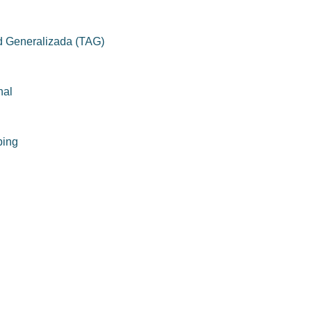
d Generalizada (TAG)
nal
bing